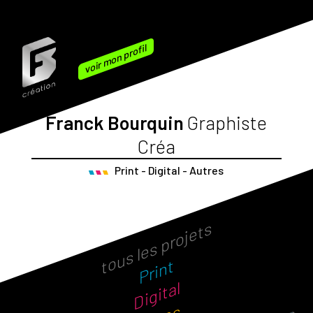
voir mon profil
Franck Bourquin
Graphiste
Créa
Print - Digital - Autres
tous les projets
Print
Digital